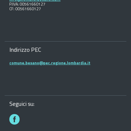
P.IVA: 00561660127
CF: 00561660127
Indirizzo PEC
comune.besano@pec.regione.lombardia.it
Seguici su:
Facebook