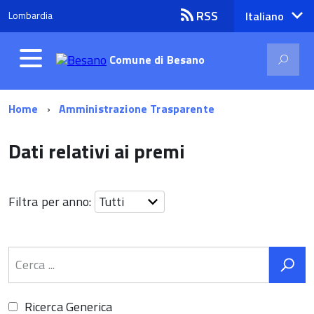
RSS
Lombardia
lingua
Italiano
attiva:
Comune di
Besano
Home
Amministrazione Trasparente
Dati relativi ai premi
Filtra per anno:
Ricerca Generica