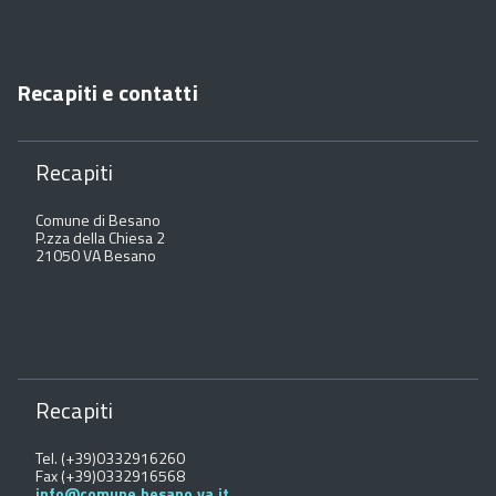
Recapiti e contatti
Recapiti
Comune di Besano
P.zza della Chiesa 2
21050 VA Besano
Recapiti
Tel. (+39)0332916260
Fax (+39)0332916568
info@comune.besano.va.it