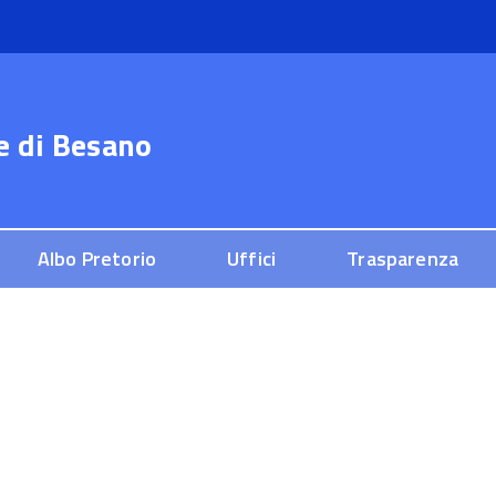
e di
Besano
Albo Pretorio
Uffici
Trasparenza