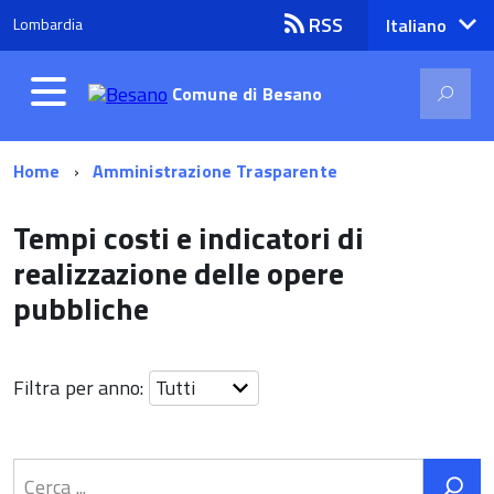
RSS
Lombardia
lingua
Italiano
attiva:
Comune di
Besano
Home
Amministrazione Trasparente
Tempi costi e indicatori di
realizzazione delle opere
pubbliche
Filtra per anno: