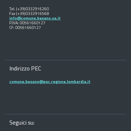
Tel. (+39)0332916260
Fax (+39)0332916568
info@comune.besano.va.it
P.IVA: 00561660127
CF: 00561660127
Indirizzo PEC
comune.besano@pec.regione.lombardia.it
Seguici su: