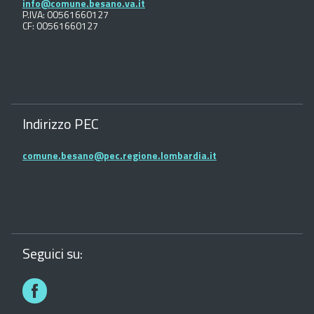
info@comune.besano.va.it
P.IVA: 00561660127
CF: 00561660127
Indirizzo PEC
comune.besano@pec.regione.lombardia.it
Seguici su:
Facebook