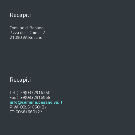
Recapiti
Comune di Besano
P.zza della Chiesa 2
21050 VA Besano
Recapiti
Tel. (+39)0332916260
Fax (+39)0332916568
info@comune.besano.va.it
P.IVA: 00561660127
CF: 00561660127